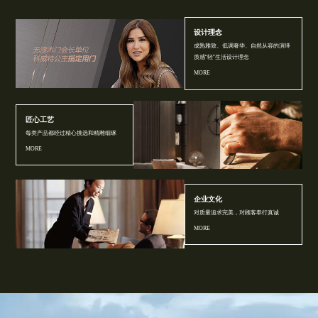
设计理念
成熟雅致、低调奢华、自然从容的演绎
质感“轻”生活设计理念
MORE
匠心工艺
每类产品都经过精心挑选和精雕细琢
MORE
企业文化
对质量追求完美，对顾客奉行真诚
MORE