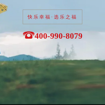
快乐幸福·选乐之福
400-990-8079