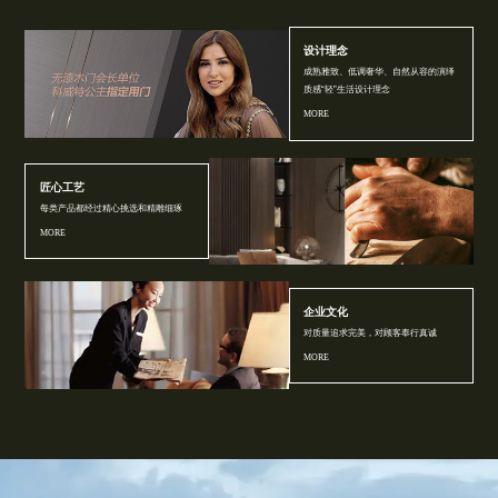
设计理念
成熟雅致、低调奢华、自然从容的演绎
质感“轻”生活设计理念
MORE
匠心工艺
每类产品都经过精心挑选和精雕细琢
MORE
企业文化
对质量追求完美，对顾客奉行真诚
MORE